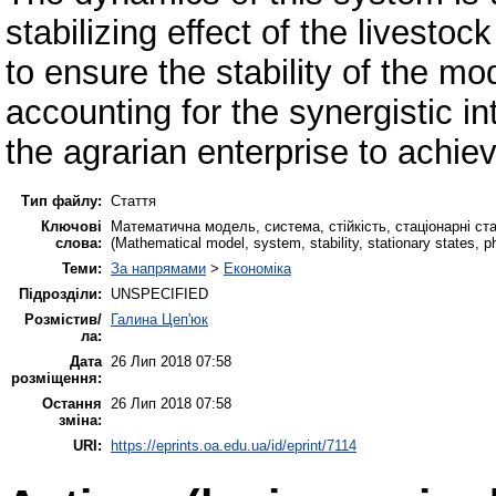
stabilizing effect of the livest
to ensure the stability of the mo
accounting for the synergistic i
the agrarian enterprise to achiev
Тип файлу:
Стаття
Ключові
Математична модель, система, стійкість, стаціонарні ст
слова:
(Mathematical model, system, stability, stationary states, ph
Теми:
За напрямами
>
Економіка
Підрозділи:
UNSPECIFIED
Розмістив/
Галина Цеп'юк
ла:
Дата
26 Лип 2018 07:58
розміщення:
Остання
26 Лип 2018 07:58
зміна:
URI:
https://eprints.oa.edu.ua/id/eprint/7114