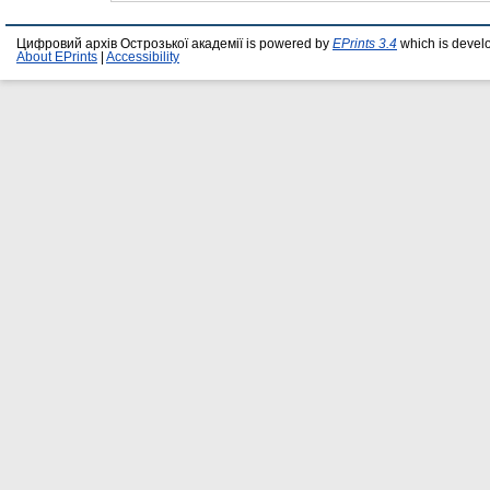
Цифровий архів Острозької академії is powered by
EPrints 3.4
which is devel
About EPrints
|
Accessibility