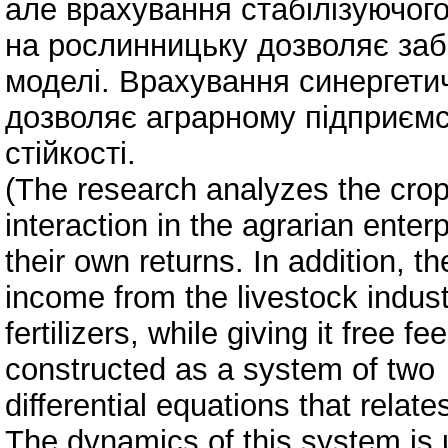
але врахування стабілізуючог
на рослинницьку дозволяє забе
моделі. Врахування синергетич
дозволяє аграрному підприємс
стійкості.
(The research analyzes the cro
interaction in the agrarian ente
their own returns. In addition, t
income from the livestock indust
fertilizers, while giving it free
constructed as a system of two
differential equations that relat
The dynamics of this system is u