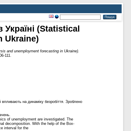
країні (Statistical
n Ukraine)
is and unemployment forecasting in Ukraine).
06-111.
кі впливають на динаміку безробіття. Зроблено
ачень.
amics of unemployment are investigated. The
al decomposition. With the help of the Box-
 interval for the