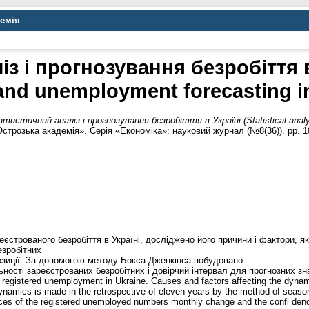
демія
з і прогнозування безробіття в У
and unemployment forecasting i
тистичний аналіз і прогнозування безробіття в Україні (Statistical analys
строзька академія». Серія «Економіка»: науковий журнал (№8(36)). pp. 1
еєстрованого безробіття в Україні, досліджено його причини і фактори, я
езробітних
озиції. За допомогою методу Бокса-Дженкінса побудовано
ності зареєстрованих безробітних і довірчий інтервал для прогнозних зн
 of registered unemployment in Ukraine. Causes and factors affecting the dyn
namics is made in the retrospective of eleven years by the method of season
ces of the registered unemployed numbers monthly change and the confi dence