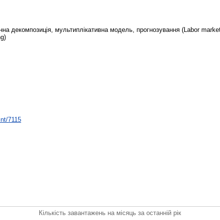
онна декомпозиція, мультиплікативна модель, прогнозування (Labor market
ng)
int/7115
Кількість завантажень на місяць за останній рік