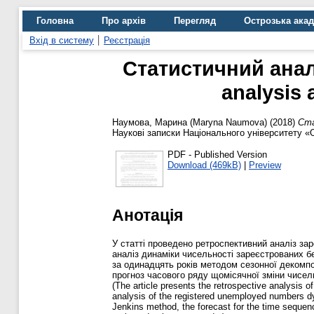
Головна
Про архів
Перегляд
Острозька ака
Вхід в систему
Реєстрація
Cтатистичний аналі
analysis 
Наумова, Марина (Maryna Naumova)
(2018)
Cта
Наукові записки Національного університету «О
PDF - Published Version
Download (469kB)
|
Preview
Анотація
У статті проведено ретроспективний аналіз зар
аналіз динаміки чисельності зареєстрованих б
за одинадцять років методом сезонної декомп
прогноз часового ряду щомісячної зміни чисель
(The article presents the retrospective analysis
analysis of the registered unemployed numbers dy
Jenkins method, the forecast for the time sequen