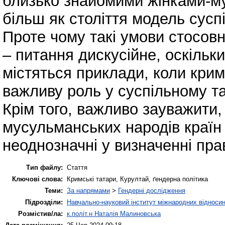
близько знайомими жінками-м
більш як століття модель сусп
Проте чому такі умови стосовн
– питання дискусійне, оскільки
містяться приклади, коли крим
важливу роль у суспільному т
Крім того, важливо зауважити, 
мусульманських народів країн
неоднозначні у визначенні прав
Тип файлу:
Стаття
Ключові слова:
Кримські татари, Курултай, ґендерна політика
Теми:
За напрямами
>
Гендерні дослідження
Підрозділи:
Навчально-науковий інститут міжнародних відносин
Розмістив/ла:
к.політ.н Наталія Малиновська