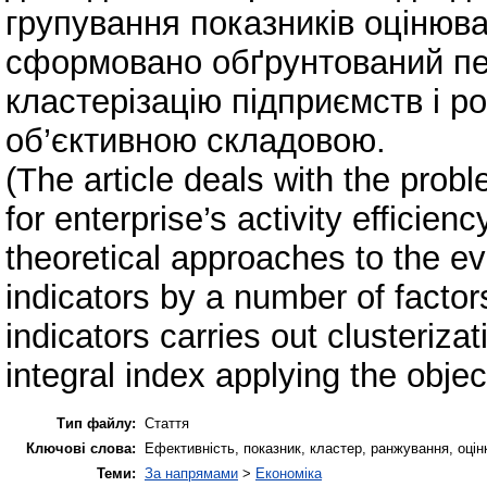
групування показників оцінюв
сформовано обґрунтований пер
кластерізацію підприємств і р
об’єктивною складовою.
(The article deals with the prob
for enterprise’s activity effici
theoretical approaches to the e
indicators by a number of factor
indicators carries out clusteriza
integral index applying the obje
Тип файлу:
Стаття
Ключові слова:
Ефективність, показник, кластер, ранжування, оцінка, 
Теми:
За напрямами
>
Економіка