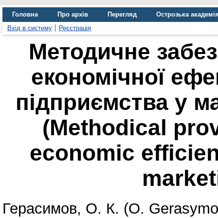
Головна
Про архів
Перегляд
Острозька академі
Вхід в систему
Реєстрація
Методичне забе
економічної ефе
підприємства у м
(Methodical prov
economic efficie
market
Герасимов, О. К. (O. Gerasymo