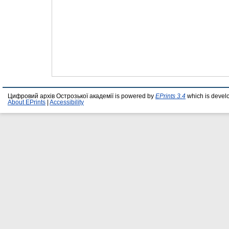
Цифровий архів Острозької академії is powered by
EPrints 3.4
which is devel
About EPrints
|
Accessibility