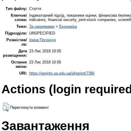
Тип файлу:
Стаття
Ключові
Iндикаторний підхід, показники оцінки, фінансова безпека
слова:
indicators, financial security, joint-stock companies, scient
Теми:
За напрямами
>
Економіка
Підрозділи:
UNSPECIFIED
Розмістив/
Ірина Погончук
ла:
Дата
23 Лис 2018 10:05
розміщення:
Остання
23 Лис 2018 10:05
зміна:
URI:
https://eprints.oa.edu.ua/id/eprint/7386
Actions (login required
Переглянути елемент
Завантаження