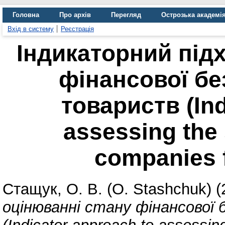
Головна
Про архів
Перегляд
Острозька академі
Вхід в систему
Реєстрація
Індикаторний підх
фінансової бе
товариств (Ind
assessing the s
companies f
Стащук, О. В. (O. Stashchuk)
(
оцінюванні стану фінансової