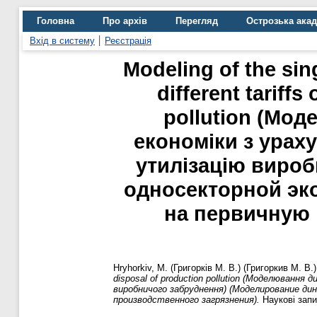
Головна
Про архів
Перегляд
Острозька ака
Вхід в систему
Реєстрація
Modeling of the sin
different tariff
pollution (Мод
економіки з урах
утилізацію виро
односекторной эк
на первичную 
Hryhorkiv, M. (Григорків М. В.) (Григоркив М. В.)
disposal of production pollution (Моделювання
виробничого забруднення) (Моделирование д
производственного загрязнения).
Наукові запи