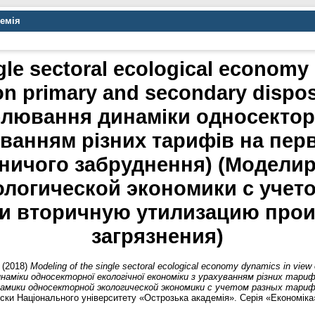
демія
gle sectoral ecological economy
s on primary and secondary dispo
елювання динаміки односектор
уванням різних тарифів на пер
бничого забруднення) (Модели
ологической экономики с учет
и вторичную утилизацию про
загрязнения)
(2018)
Modeling of the single sectoral ecological economy dynamics in view o
 динаміки односекторної екологічної економіки з урахуванням різних тар
инамики односекторной экологической экономики с учетом разных тари
ски Національного університету «Острозька академія». Серія «Економіка» 