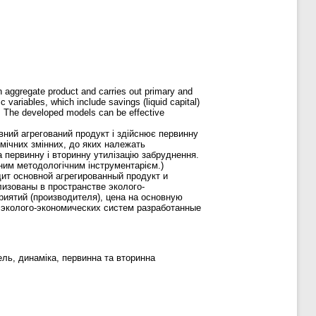
 aggregate product and carries out primary and
 variables, which include savings (liquid capital)
on. The developed models can be effective
вний агрегований продукт і здійснює первинну
омічних змінних, до яких належать
а первинну і вторинну утилізацію забруднення.
ним методологічним інструментарієм.)
ит основной агрегированный продукт и
изованы в пространстве эколого-
иятий (производителя), цена на основную
 эколого-экономических систем разработанные
дель, динаміка, первинна та вторинна