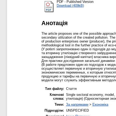
PDF - Published Version
Download (409kB)
Анотація
The article proposes one of the possible approac
secondary utilization of the created pollution. Th
of production enterprises owner (producer), the pr
methodological tool in the further practice of e
(У роботі запропоновано один із підходів до 
та вторинну утилізацію створеного забруднення
заощадження (ліквідний капітал) власника вир
Для практики дослідження загальної динаміки
(В работе предложен один из подходов к моде
осуществляет первичную и вторичную утилиза
экономических переменных, к которым относят
продукцию и тарифы на первичную и вторичну
модели могут служить эффективным методоло
Тип файлу:
Стаття
Ключові
Single sectoral economy, model,
слова:
утилізація) (Односекторная эк
Теми:
За напрямами
>
Економіка
Підрозділи:
UNSPECIFIED