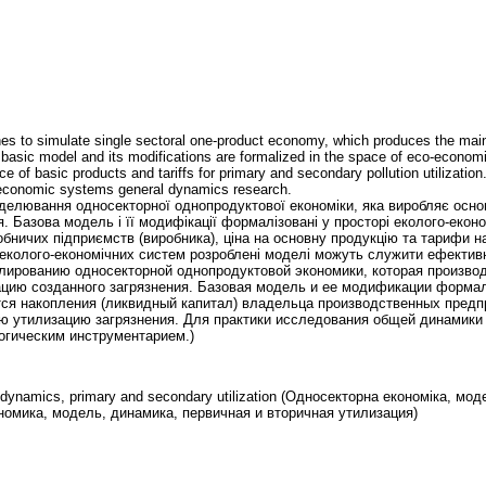
hes to simulate single sectoral one-product economy, which produces the main
e basic model and its modifications are formalized in the space of eco-economic
ice of basic products and tariffs for primary and secondary pollution utilizati
co-economic systems general dynamics research.
моделювання односекторної однопродуктової економіки, яка виробляє осно
. Базова модель і її модифікації формалізовані у просторі еколого-екон
обничих підприємств (виробника), ціна на основну продукцію та тарифи н
 еколого-економічних систем розроблені моделі можуть служити ефектив
лированию односекторной однопродуктовой экономики, которая производ
цию созданного загрязнения. Базовая модель и ее модификации формал
ся накопления (ликвидный капитал) владельца производственных предпр
ю утилизацию загрязнения. Для практики исследования общей динамики
гическим инструментарием.)
 dynamics, primary and secondary utilization (Односекторна економіка, мо
ономика, модель, динамика, первичная и вторичная утилизация)