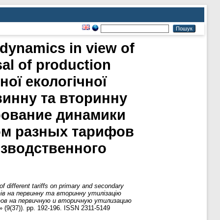
 dynamics in view of
sal of production
ної екологічної
винну та вторинну
рование динамики
ом разных тарифов
изводственного
f different tariffs on primary and secondary
ифів на первинну та вторинну утилізацію
фов на первичную и вторичную утилизацию
(9(37)). pp. 192-196. ISSN 2311-5149