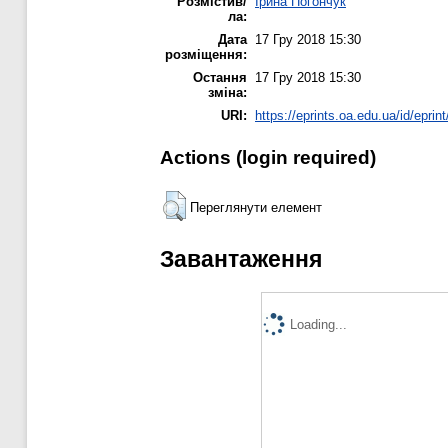
Розмістив/
Ірина Погончук
ла:
Дата
17 Гру 2018 15:30
розміщення:
Остання
17 Гру 2018 15:30
зміна:
URI:
https://eprints.oa.edu.ua/id/eprin
Actions (login required)
Переглянути елемент
Завантаження
Loading...