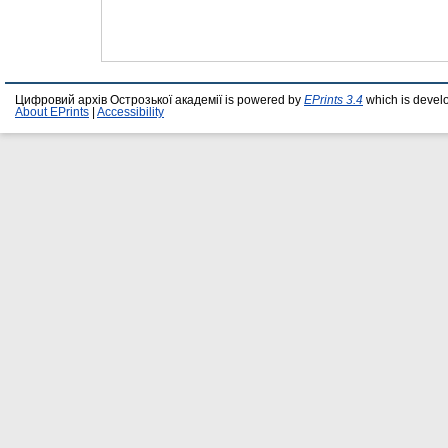
Цифровий архів Острозької академії is powered by
EPrints 3.4
which is devel
About EPrints
|
Accessibility