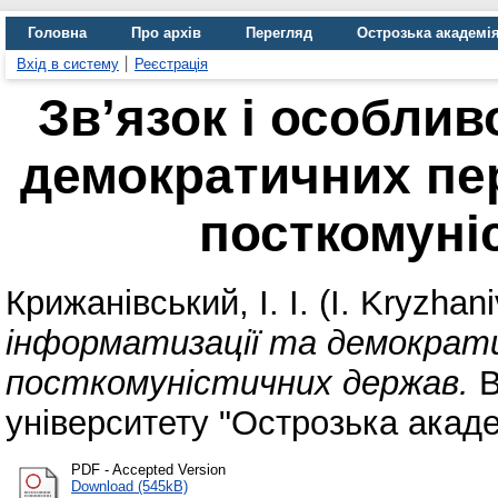
Головна
Про архів
Перегляд
Острозька академі
Вхід в систему
Реєстрація
Зв’язок і особлив
демократичних пе
посткомуні
Крижанівський, І. І. (I. Kryzhani
інформатизації та демократи
посткомуністичних держав.
В
університету "Острозька академ
PDF - Accepted Version
Download (545kB)