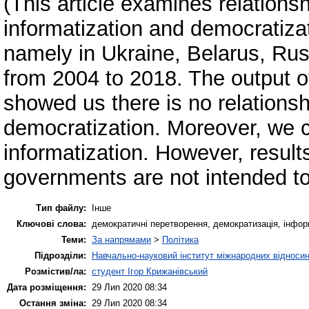
(This article examines relations
informatization and democratiza
namely in Ukraine, Belarus, Ru
from 2004 to 2018. The output of
showed us there is no relations
democratization. Moreover, we co
informatization. However, result
governments are not intended to 
Тип файлу:
Інше
Ключові слова:
демократичні перетворення, демократизація, інформати
Теми:
За напрямами
>
Політика
Підрозділи:
Навчально-науковий інститут міжнародних відносин
Розмістив/ла:
студент Ігор Крижанівський
Дата розміщення:
29 Лип 2020 08:34
Остання зміна:
29 Лип 2020 08:34