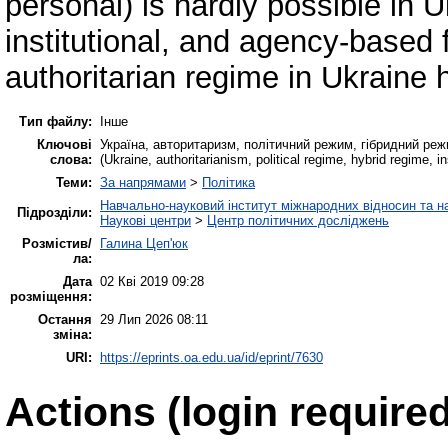
personal) is hardly possible in U
institutional, and agency-based
authoritarian regime in Ukraine 
Тип файлу:
Інше
Ключові
Україна, авторитаризм, політичний режим, гібридний режим
слова:
(Ukraine, authoritarianism, political regime, hybrid regime, ins
Теми:
За напрямами
>
Політика
Навчально-науковий інститут міжнародних відносин та н
Підрозділи:
Наукові центри
>
Центр політичних досліджень
Розмістив/
Галина Цеп'юк
ла:
Дата
02 Кві 2019 09:28
розміщення:
Остання
29 Лип 2026 08:11
зміна:
URI:
https://eprints.oa.edu.ua/id/eprint/7630
Actions (login required