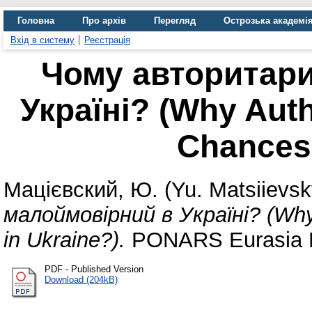
Головна
Про архів
Перегляд
Острозька академі
Вхід в систему
Реєстрація
Чому авторитар
Україні? (Why Aut
Chances 
Мацієвский, Ю. (Yu. Matsiievsk
малоймовірний в Україні? (Wh
in Ukraine?).
PONARS Eurasia P
PDF - Published Version
Download (204kB)