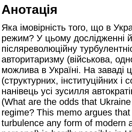
Анотація
Яка імовірність того, що в Ук
режим? У цьому дослідженні й
післяреволюційну турбулентні
авторитаризму (військова, одн
можлива в Україні. На заваді 
(структурних, інституційних і с
нанівець усі зусилля автократі
(What are the odds that Ukraine
regime? This memo argues that d
turbulence any form of modern au