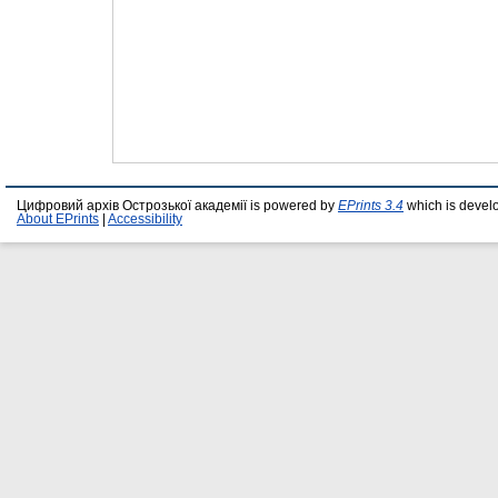
Цифровий архів Острозької академії is powered by
EPrints 3.4
which is devel
About EPrints
|
Accessibility