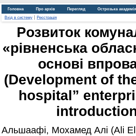
Головна
Про архів
Перегляд
Острозька академі
Вхід в систему
Реєстрація
Pозвиток комуна
«рівненська обласн
основі впров
(Development of the 
hospital” enterpri
introduction
Альшаафі, Мохамед Алі (Ali El