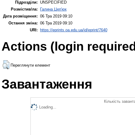
Підрозділи:
UNSPECIFIED
Розмістив/ла:
Галина Цеп'юк
Дата розміщення:
06 Тра 2019 09:10
Остання зміна:
06 Тра 2019 09:10
URI:
https://eprints.oa.edu.ua/id/eprint/7640
Actions (login required
Переглянути елемент
Завантаження
Кількість завант
Loading...