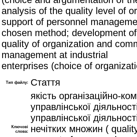
analysis of the quality level of
support of personnel management
chosen method; development of
quality of organization and com
management at industrial
enterprises (choice of organiza
Стаття
Тип файлу:
якість організаційно-ко
управлінської діяльност
управлінської діяльнос
нечітких множин ( qualit
Ключові
слова: