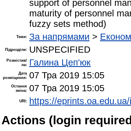
support of personnel mana
maturity of personnel mana
fuzzy sets method)
За напрямами
>
Економ
Теми:
UNSPECIFIED
Підрозділи:
Галина Цеп'юк
Розмістив/
ла:
07 Тра 2019 15:05
Дата
розміщення:
07 Тра 2019 15:05
Остання
зміна:
https://eprints.oa.edu.ua/
URI:
Actions (login required