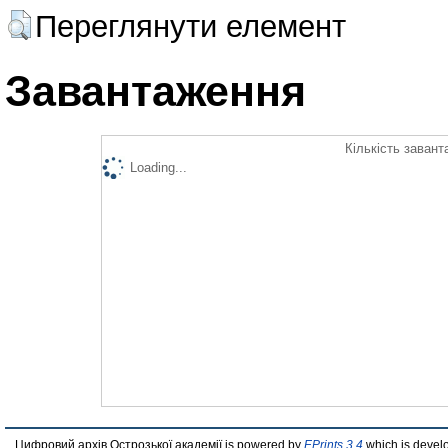
Переглянути елемент
Завантаження
Кількість завант
Loading...
Цифровий архів Острозької академії is powered by
EPrints 3.4
which is devel