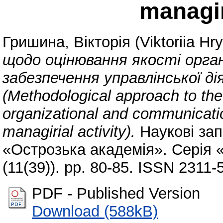
managiri
Гришина, Вікторія (Viktoriia Hr
щодо оцінювання якості орган
забезпечення управлінської д
(Methodological approach to the 
organizational and communicatio
managirial activity).
Наукові зап
«Острозька академія». Серія 
(11(39)). pp. 80-85. ISSN 2311-
PDF - Published Version
Download (588kB)