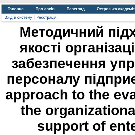
Головна
Про архів
Перегляд
Острозька академі
Вхід в систему
Реєстрація
Методичний під
якості організац
забезпечення упр
персоналу підприє
approach to the eval
the organization
support of ent