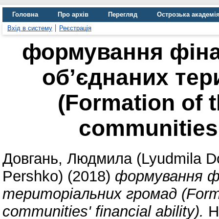
Головна
Про архів
Перегляд
Острозька академі
Вхід в систему
Реєстрація
формування фіна
об’єднаних тер
(Formation of t
communities' 
Довгань, Людмила (Lyudmila D
Pershko)
(2018)
формування фі
територіальних громад (Formatio
communities' financial ability).
Н