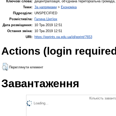
Ключові слова:
децентралізація, об’єднана територіальна громада, мі
Теми:
За напрямами
>
Економіка
Підрозділи:
UNSPECIFIED
Розмістив/ла:
Галина Цеп'юк
Дата розміщення:
10 Тра 2019 12:51
Остання зміна:
10 Тра 2019 12:51
URI:
https://eprints.oa.edu.ua/id/eprint/7653
Actions (login required
Переглянути елемент
Завантаження
Кількість завант
Loading...