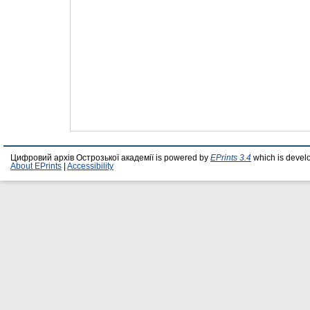
Цифровий архів Острозької академії is powered by
EPrints 3.4
which is devel
About EPrints
|
Accessibility