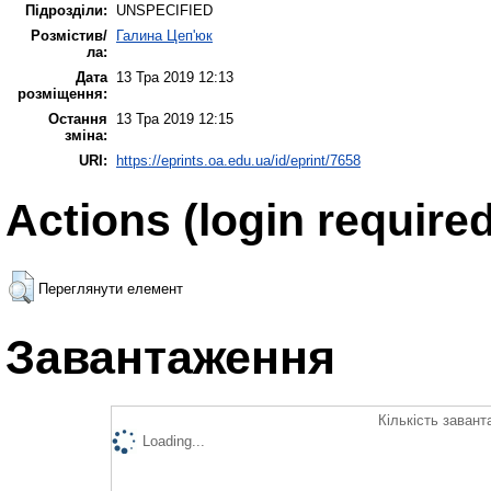
Підрозділи:
UNSPECIFIED
Розмістив/
Галина Цеп'юк
ла:
Дата
13 Тра 2019 12:13
розміщення:
Остання
13 Тра 2019 12:15
зміна:
URI:
https://eprints.oa.edu.ua/id/eprint/7658
Actions (login required
Переглянути елемент
Завантаження
Кількість завант
Loading...