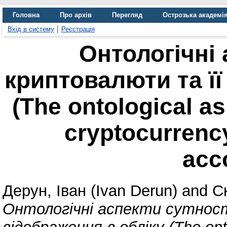
Головна
Про архів
Перегляд
Острозька академі
Вхід в систему
Реєстрація
Oнтологічні 
криптовалюти та її
(The ontological as
cryptocurrency
acc
Дерун, Іван (Ivan Derun)
and
Ск
Oнтологічні аспекти сутност