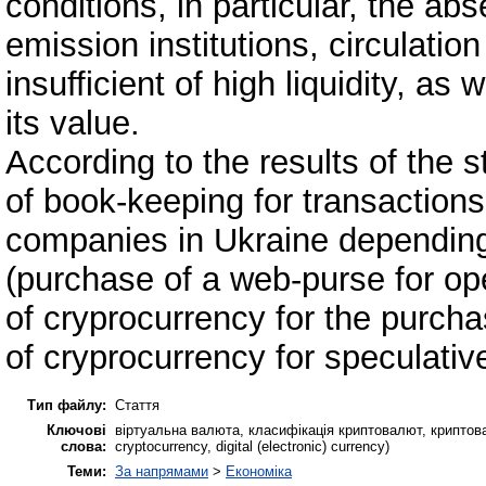
conditions, in particular, the ab
emission institutions, circulatio
insufficient of high liquidity, as
its value.
According to the results of the
of book-keeping for transactions
companies in Ukraine depending 
(purchase of a web-purse for op
of cryprocurrency for the purcha
of cryprocurrency for speculativ
Тип файлу:
Стаття
Ключові
віртуальна валюта, класифікація криптовалют, криптовалю
слова:
cryptocurrency, digital (electronic) currency)
Теми:
За напрямами
>
Економіка