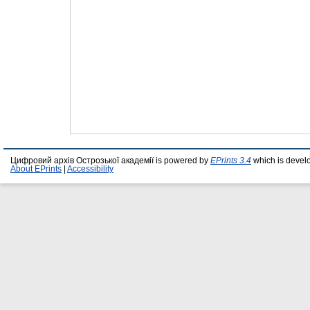
Цифровий архів Острозької академії is powered by
EPrints 3.4
which is devel
About EPrints
|
Accessibility