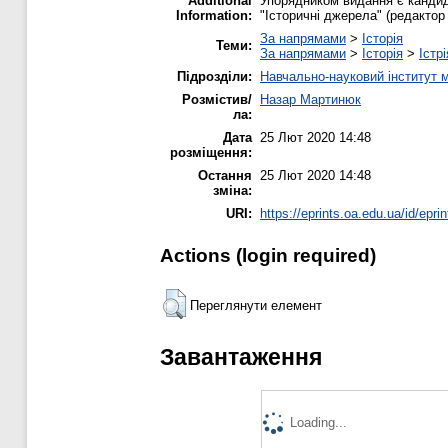
Additional
Упорядником видання є кандида
Information:
"Історичні джерела" (редактор 
За напрямами
>
Історія
Теми:
За напрямами
>
Історія
>
Істр
Підрозділи:
Навчально-науковий інститут м
Розмістив/
Назар Мартинюк
ла:
Дата
25 Лют 2020 14:48
розміщення:
Остання
25 Лют 2020 14:48
зміна:
URI:
https://eprints.oa.edu.ua/id/epri
Actions (login required)
Переглянути елемент
Завантаження
Loading...