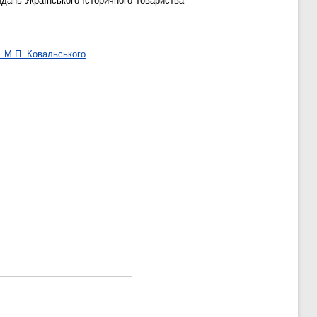
идань Українського Історичного Товариства
. М.П. Ковальського