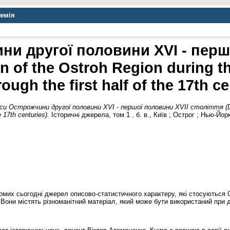
демія
и другої половини XVI - перш
on of the Ostroh Region during th
rough the first half of the 17th ce
си Острожчини другої половини XVI - першої половини XVII століття (Desc
e 17th centuries).
Історичні джерела, том 1 . б. в., Київ ; Острог ; Нью-Йо
мих сьогодні джерел описово-статистичного характеру, які стосуються 
. Вони містять різноманітний матеріал, який може бути використаний при