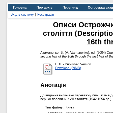
Головна
Про архів
Перегляд
Острозька ака
Вхід в систему
Реєстрація
Описи Острожчин
століття (Descripti
16th th
Атаманенко, В. (V. Atamanenko)
, ed. (2004)
Опи
second half of the 16th through the first half of th
PDF - Published Version
Download (59MB)
Анотація
До видання включено переважну більшість відо
першої половини XVII століття (1542-1654 рр.)
Тип файлу:
Книга