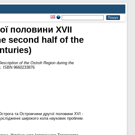
ої половини XVII
e second half of the
nturies)
ription of the Ostroh Region during the
рк. ISBN 9660233876
Острога та Острожчини другої половини XVI -
 дослідженні широкого кола наукових проблем.