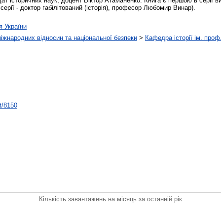
т історичних наук, доцент Віктор Атаманенко. Книга є першою в серії в
серії - доктор габілітований (історія), професор Любомир Винар).
ія України
іжнародних відносин та національної безпеки
>
Кафедра історії ім. проф
nt/8150
Кількість завантажень на місяць за останній рік