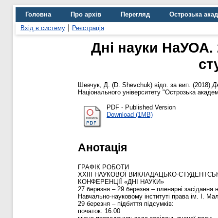
Головна
Про архів
Перегляд
Острозька ака
Вхід в систему
Реєстрація
Дні науки НаУОА. 
ст
Шевчук, Д. (D. Shevchuk) відп. за вип.
(2018)
Д
Національного університету "Острозька академі
PDF - Published Version
Download (1MB)
Анотація
ГРАФІК РОБОТИ
XXІІІ НАУКОВОЇ ВИКЛАДАЦЬКО-СТУДЕНТСЬ
КОНФЕРЕНЦІЇ «ДНІ НАУКИ»
27 березня – 29 березня – пленарні засідання 
Навчально-науковому інституті права ім. І. Ма
29 березня – підбиття підсумків:
початок: 16.00