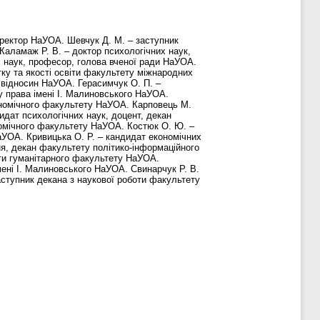
ректор НаУОА. Шевчук Д. М. – заступник
Каламаж Р. В. – доктор психологічних наук,
 наук, професор, голова вченої ради НаУОА.
тку та якості освіти факультету міжнародних
 відносин НаУОА. Герасимчук О. П. –
у права імені І. Малиновського НаУОА.
кономічного факультету НаУОА. Карповець М.
идат психологічних наук, доцент, декан
номічного факультету НаУОА. Костюк О. Ю. –
аУОА. Кривицька О. Р. – кандидат економічних
ня, декан факультету політико-інформаційного
ти гуманітарного факультету НаУОА.
ені І. Малиновського НаУОА. Свинарчук Р. В.
аступник декана з наукової роботи факультету