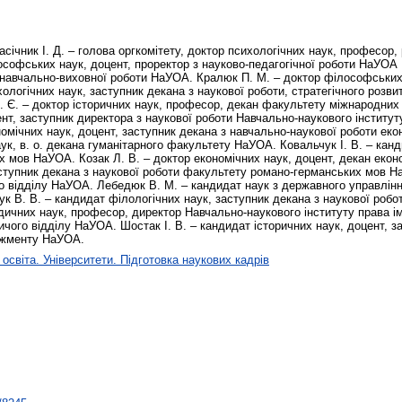
ик І. Д. – голова оргкомітету, доктор психологічних наук, професор, 
ософських наук, доцент, проректор з науково-педагогічної роботи НаУОА 
навчально-виховної роботи НаУОА. Кралюк П. М. – доктор філософських
ологічних наук, заступник декана з наукової роботи, стратегічного розви
 Є. – доктор історичних наук, професор, декан факультету міжнародних
нт, заступник директора з наукової роботи Навчально-наукового інститут
ономічних наук, доцент, заступник декана з навчально-наукової роботи е
к, в. о. декана гуманітарного факультету НаУОА. Ковальчук І. В. – канд
 мов НаУОА. Козак Л. В. – доктор економічних наук, доцент, декан еко
аступник декана з наукової роботи факультету романо-германських мов Н
ого відділу НаУОА. Лебедюк В. М. – кандидат наук з державного управлін
В. В. – кандидат філологічних наук, заступник декана з наукової робо
ичних наук, професор, директор Навчально-наукового інституту права ім
чого відділу НаУОА. Шостак І. В. – кандидат історичних наук, доцент, з
джменту НаУОА.
освіта. Університети. Підготовка наукових кадрів