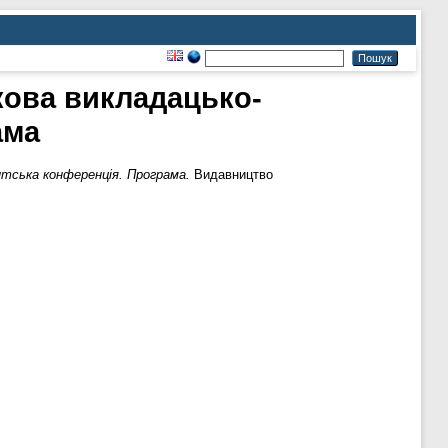
укова викладацько-
ама
нтська конференція. Програма.
Видавництво