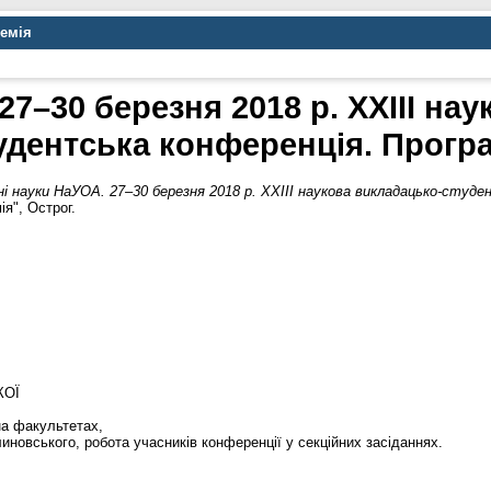
демія
27–30 березня 2018 р. ХХІІI на
удентська конференція. Прогр
ні науки НаУОА. 27–30 березня 2018 р. ХХІІI наукова викладацько-студе
я", Острог.
КОЇ
на факультетах,
линовського, робота учасників конференції у секційних засіданнях.