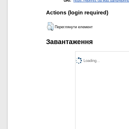
URI:
https://eprints.oa.edu.ua/id/eprin
Actions (login required)
Переглянути елемент
Завантаження
Loading...