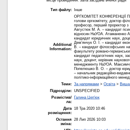
місце проведення: зала засідань вченої ради
Тип файлу:
Інше
ОРГКОМІТЕТ КОНФЕРЕНЦІЇ Пасічн
голови оргкомітету, доктор філ
професор, перший проректор з 
Августюк М. А. – кандидат псих
відносин НаУОА. Атаманенко А.
кандидат юридичних наук, доце
Дем’янчук О. І. – кандидат ек
Additional
В. – кандидат філософських нау
Information:
факультету романо-германських
кандидат педагогічних наук, з
наук, доцент, керівник науков
менеджменту НаУОА. Максимчук 
Попелюшко В. О. – доктор юрид
– начальник редакційно-видавни
політико-інформаційного мене
Теми:
За напрямами
>
Освіта
>
Вища 
Підрозділи:
UNSPECIFIED
Розмістив/
Галина Цеп'юк
ла:
Дата
18 Тра 2020 10:46
розміщення:
Остання
28 Лип 2026 10:03
зміна: