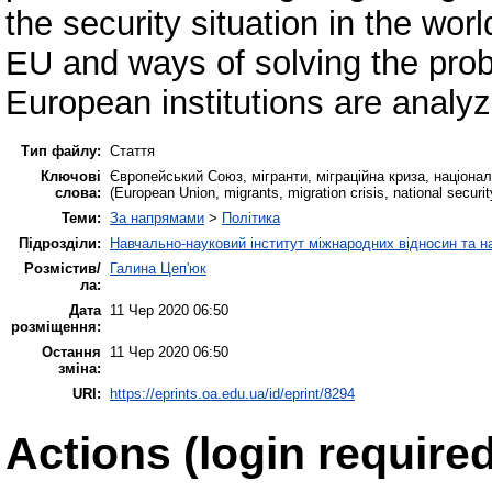
the security situation in the wor
EU and ways of solving the probl
European institutions are analyz
Тип файлу:
Стаття
Ключові
Європейський Союз, мігранти, міграційна криза, національ
слова:
(European Union, migrants, migration crisis, national security
Теми:
За напрямами
>
Політика
Підрозділи:
Навчально-науковий інститут міжнародних відносин та н
Розмістив/
Галина Цеп'юк
ла:
Дата
11 Чер 2020 06:50
розміщення:
Остання
11 Чер 2020 06:50
зміна:
URI:
https://eprints.oa.edu.ua/id/eprint/8294
Actions (login required