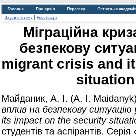
Головна
Про архів
Перегляд
Острозька академі
Вхід в систему
Реєстрація
Міграційна криза
безпекову ситуац
migrant crisis and i
situation
Майданик, А. І. (A. I. Maidanyk
вплив на безпекову ситуацію у 
its impact on the security situati
студентів та аспірантів. Серія