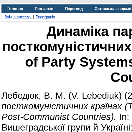
Головна
Про архів
Перегляд
Острозька академі
Вхід в систему
Реєстрація
Динаміка па
посткомуністичних
of Party System
Cou
Лебедюк, В. М. (V. Lebediuk)
(
посткомуністичних країнах (T
Post-Communist Countries).
In:
Вишеградської групи й Україні