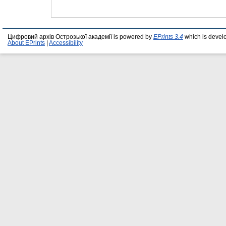
Цифровий архів Острозької академії is powered by
EPrints 3.4
which is devel
About EPrints
|
Accessibility