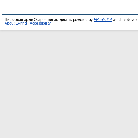
Цифровий архів Острозької академії is powered by
EPrints 3.4
which is devel
About EPrints
|
Accessibility