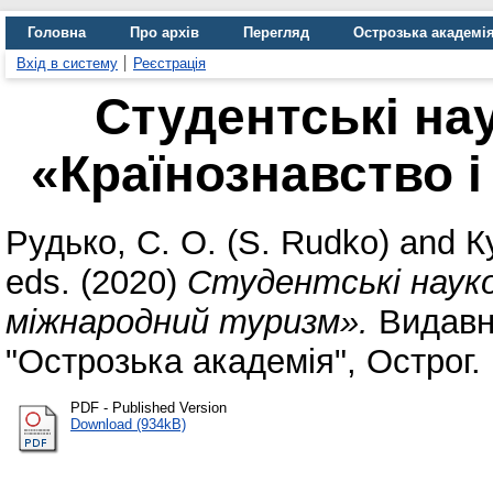
Головна
Про архів
Перегляд
Острозька академі
Вхід в систему
Реєстрація
Студентські нау
«Країнознавство 
Рудько, С. О. (S. Rudko)
and
К
eds. (2020)
Студентські науков
міжнародний туризм».
Видавни
"Острозька академія", Острог.
PDF - Published Version
Download (934kB)