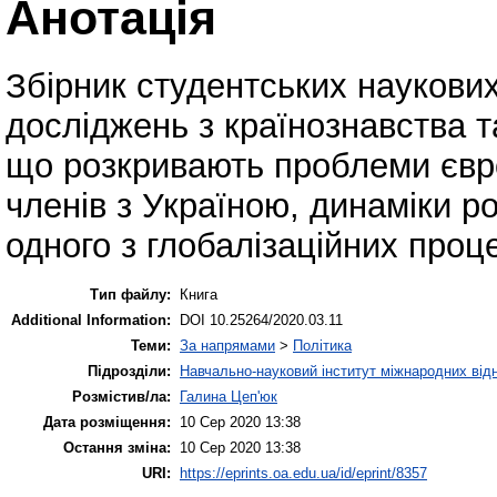
Анотація
Збірник студентських наукових
досліджень з країнознавства т
що розкривають проблеми європ
членів з Україною, динаміки р
одного з глобалізаційних проце
Тип файлу:
Книга
Additional Information:
DOI 10.25264/2020.03.11
Теми:
За напрямами
>
Політика
Підрозділи:
Навчально-науковий інститут міжнародних відн
Розмістив/ла:
Галина Цеп'юк
Дата розміщення:
10 Сер 2020 13:38
Остання зміна:
10 Сер 2020 13:38
URI:
https://eprints.oa.edu.ua/id/eprint/8357