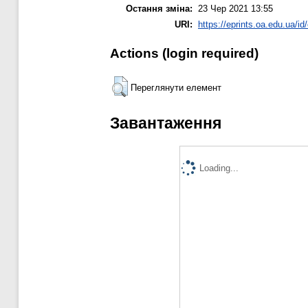
Остання зміна:
23 Чер 2021 13:55
URI:
https://eprints.oa.edu.ua/id
Actions (login required)
Переглянути елемент
Завантаження
Loading...