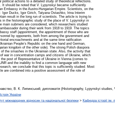
 political actions to a detailed study of theoretical reflections.
s. It should be noted that V. Lypynskyi became sufficiently
ian Embassy in the Austro-Hungarian Empire. Scientists, on the
c: Igor Ducks, Igor Girich, Tatyana Ostashko, Irina Interim
in result in the long run of scientists. The article is trying to
ts in the historiographic study of the place of V. Lypynskyi in
. The main submers are considered, which researchers studied
as ambassador during their work from 1918 to 1919. The topics
mbassy staff (appointment, the appointment of those who are
 personnel by opponents, both from among the government and
rritorial encroachments and at the same time ratification
Ukrainian People’s Republic on the one hand and German,
rian kingdom of the other side). The strong Polish diaspora
 of the smashes in the Ukrainian state. Also, the activity that
 of war in concentration camps and citizens of Ukraine, which
 the post of Representative of Ukraine in Vienna (comes to
 UNR and the inability to find a common language with new
esearch, we conclude that this topic is sufficiently studied. Most
icle are combined into a positive assessment of the role of
авство, В. К. Липинський, дипломатія (Historiography, Lypynskyi studies, 
Істрія України
тут міжнародних відносин та національної безпеки
>
Кафедра історії ім.