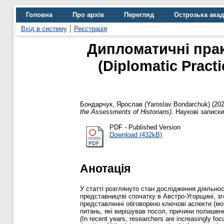
Головна
Про архів
Перегляд
Острозька ака
Вхід в систему
Реєстрація
Дипломатичні прак
(Diplomatic Pract
Бондарчук, Ярослав (Yaroslav Bondarchuk)
(20
the Assessments of Historians).
Наукові записки 
PDF - Published Version
Download (432kB)
Анотація
У статті розглянуто стан дослідження діяльнос
представництві спочатку в Австро-Угорщині, зг
представленні обговорено ключові аспекти (мо
питань, які вирішував посол, причини полишенн
(In recent years, researchers are increasingly foc