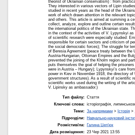
theorist of Ukrainian conservatism) : from practical
They interested in various vectors of Lipin studie
studied in recent years as the head of the Ukrain
work of which drawn attention in the relevant topi
and others. This article is aimed at summing a certa
collect, analyze, explore and outline certain resul
the international politics of the Ukrainian state
in the context of the activities of V. Lypynskyi 
of scientific research were especially studied: E
responsible for certain sectors and criticism of
the social democratic forces); The struggle for te
of Beresia Agreement (peace treaty between the 
Austria-Hungarian, Ottoman Empires and the Bulga
prevented the joining of the Kholm region and part
puts themselves the goal of helping the prisoners
were in Austria – Hungary); Lypynskyi’s care from
power in Kiev in November 1918, the directory of
government structures). As a result of scientific r
scientific works used during the writing of the art
V. Lipinsky as ambassador.)
Тип файлу:
Стаття
Ключові слова:
історіографія, липинськозн
Теми:
За напрямами
>
Історія
>
Підрозділи:
Навчально-науковий інсти
Розмістив/ла:
Галина Цеп'юк
Дата розміщення:
23 Чер 2021 13:55