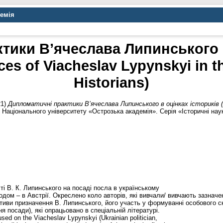
демія
тики В’ячеслава Липинського в
ices of Viacheslav Lypynskyi in 
Historians)
21)
Дипломатичні практики В’ячеслава Липинського в оцінках істориків (Di
Національного університету «Острозька академія». Серія «Історичні науки
ті В. К. Липинського на посаді посла в українському
одом – в Австрії. Окреслено коло авторів, які вивчали/ вивчають зазначе
тиви призначення В. Липинського, його участь у формуванні особового с
я посади), які опрацьовано в спеціальній літературі.
used on the Viacheslav Lypynskyi (Ukrainian politician,