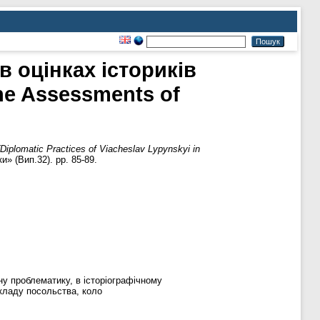
 оцінках істориків
the Assessments of
plomatic Practices of Viacheslav Lypynskyi in
» (Вип.32). pp. 85-89.
ну проблематику, в історіографічному
кладу посольства, коло