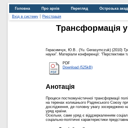
Головна
Про архів
Перегляд
Острозька ака
Вхід в систему
Реєстрація
Трансформація ур
Герасимчук, Ю.В.. (Yu. Gerasymczuk)
(2010)
Тр
науки”. Матеріали конференції: “Перспективи та
PDF
Download (525kB)
Анотація
Процеси посткомуністичної трансформації пол
на теренах колишнього Радянського Союзу пря
дослідження, де головну увагу зосереджено на 
уряд країни.
Оскільки, саме уряд є віддзеркаленням соціаль
соціально-політичні характеристики представник