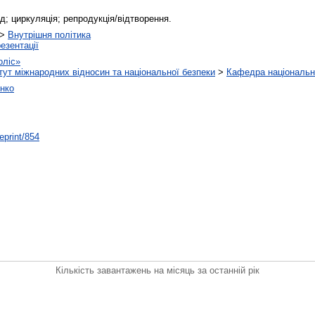
д; циркуляція; репродукція/відтворення.
>
Внутрішня політика
езентації
ліс»
тут міжнародних відносин та національної безпеки
>
Кафедра національно
нко
/eprint/854
Кількість завантажень на місяць за останній рік