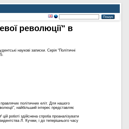
евої революції" в
дентські наукові записки. Серія “Політичні
5.
правлячих політичних еліт. Для нашого
еволюції”, найбільший інтерес представляє
У цій роботі здійснена спроба проаналізувати
езидентства Л. Кучми, і до теперішнього часу