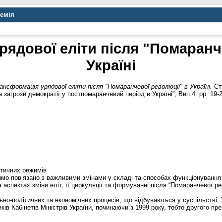
демія
ядової еліти після "Помаранч
Україні
ансформація урядової еліти після "Помаранчевої революції" в Україні.
Сту
 загрози демократії у постпомаранчевий період в Україні”, Вип.4. pp. 19-2
ітичних режимів
мо пов’язано з важливими змінами у складі та способах функціонування 
аспектах зміни еліт, її циркуляції та формуванні після “Помаранчевої р
но-політичних та економічних процесів, що відбуваються у суспільстві. 
ів Кабінетів Міністрів України, починаючи з 1999 року, тобто другого пр