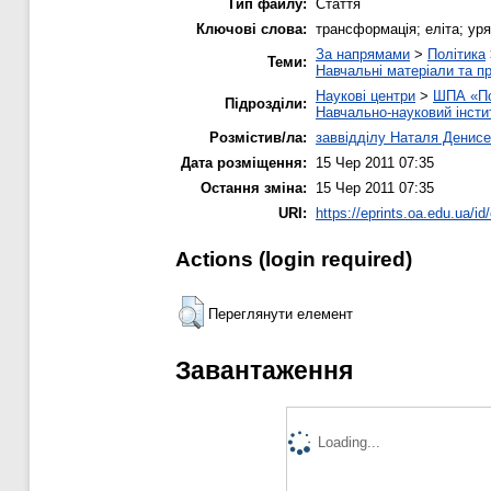
Тип файлу:
Стаття
Ключові слова:
трансформація; еліта; уря
За напрямами
>
Політика
Теми:
Навчальні матеріали та пр
Наукові центри
>
ШПА «По
Підрозділи:
Навчально-науковий інсти
Розмістив/ла:
заввідділу Наталя Денисе
Дата розміщення:
15 Чер 2011 07:35
Остання зміна:
15 Чер 2011 07:35
URI:
https://eprints.oa.edu.ua/id
Actions (login required)
Переглянути елемент
Завантаження
Loading...