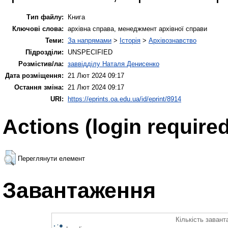
Тип файлу:
Книга
Ключові слова:
архівна справа, менеджмент архівної справи
Теми:
За напрямами
>
Історія
>
Архівознавство
Підрозділи:
UNSPECIFIED
Розмістив/ла:
заввідділу Наталя Денисенко
Дата розміщення:
21 Лют 2024 09:17
Остання зміна:
21 Лют 2024 09:17
URI:
https://eprints.oa.edu.ua/id/eprint/8914
Actions (login required
Переглянути елемент
Завантаження
Кількість завант