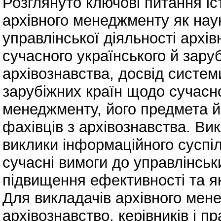
Розглянуто ключові питання істо
архівного менеджменту як нау
управлінської діяльності архі
сучасного українського й зару
архівознавства, досвід систем
зарубіжних країн щодо сучасно
менеджменту, його предмета й 
фахівців з архівознавства. Вик
виклики інформаційного суспіл
сучасні вимоги до управлінськ
підвищення ефективності та яко
Для викладачів архівного мене
архівознавство, керівників і пр