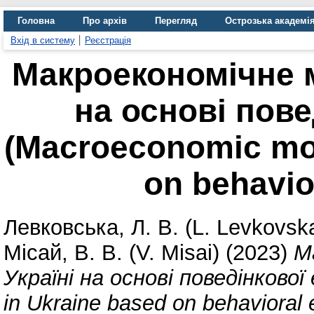
Головна
Про архів
Перегляд
Острозька академі
Вхід в систему
Реєстрація
Макроекономічне 
на основі пове
(Macroeconomic mod
on behavio
Левковська, Л. В. (L. Levkovsk
Місай, В. В. (V. Misai)
(2023)
М
Україні на основі поведінково
in Ukraine based on behavioral