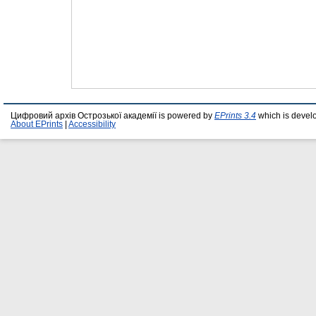
Цифровий архів Острозької академії is powered by
EPrints 3.4
which is devel
About EPrints
|
Accessibility