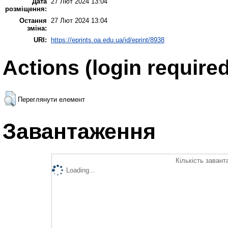
Дата
27 Лют 2024 13:04
розміщення:
Остання
27 Лют 2024 13:04
зміна:
URI:
https://eprints.oa.edu.ua/id/eprint/8938
Actions (login required
Переглянути елемент
Завантаження
Кількість завант
Loading...