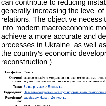
can contribute to reducing instab
generally increasing the level of
relations. The objective necessi
into modern macroeconomic mod
achieve a more accurate and de
processes in Ukraine, as well a
the country’s economic developm
reconstruction.)
Тип файлу:
Стаття
Ключові
макроекономічне моделювання, економіко-математичне м
слова:
моделі (macroeconomic modeling, economic-mathematical m
Теми:
За напрямами
>
Економіка
Підрозділи:
Навчально-науковий інститут інформаційних технологій т
Розмістив/
заввідділу Наталя Денисенко
ла: