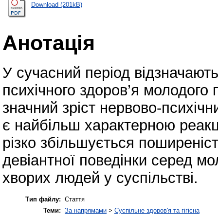
Download (201kB)
Анотація
У сучасний період відзначають
психічного здоров’я молодого 
значний зріст нервово-психічн
є найбільш характерною реакці
різко збільшується поширеніст
девіантної поведінки серед мо
хворих людей у суспільстві.
Тип файлу:
Стаття
Теми:
За напрямами
>
Суспільне здоров'я та гігієна