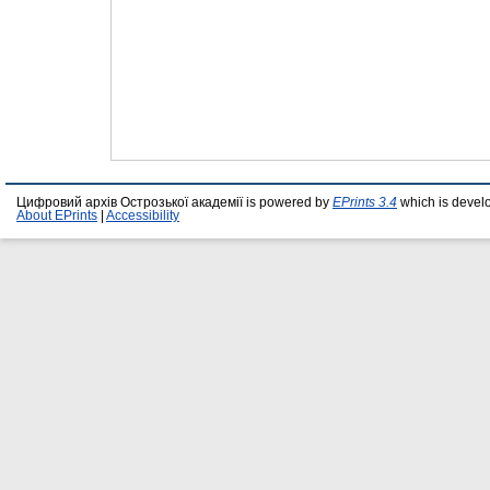
Цифровий архів Острозької академії is powered by
EPrints 3.4
which is devel
About EPrints
|
Accessibility