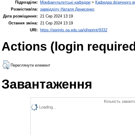
Підрозділи:
Міжфакультетські кафедри
>
Кафедра фізичного в
Розмістив/ла:
заввідділу Наталя Денисенко
Дата розміщення:
21 Сер 2024 13:19
Остання зміна:
21 Сер 2024 13:19
URI:
https://eprints.oa.edu.ua/id/eprint/9332
Actions (login required
Переглянути елемент
Завантаження
Кількість завант
Loading...