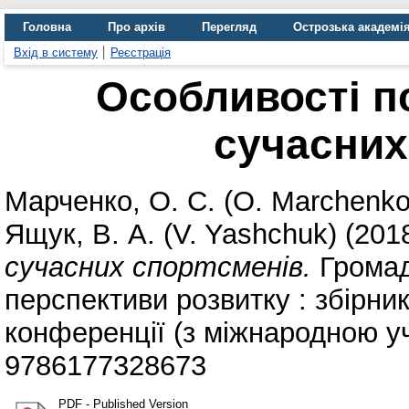
Головна
Про архів
Перегляд
Острозька академі
Вхід в систему
Реєстрація
Особливості п
сучасних
Марченко, О. С. (O. Marchenko
Ящук, В. А. (V. Yashchuk)
(201
сучасних спортсменів.
Громад
перспективи розвитку : збірник
конференції (з міжнародною уч
9786177328673
PDF - Published Version