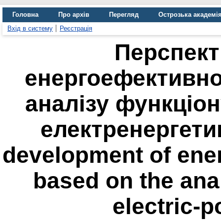
Головна
Про архів
Перегляд
Острозька академі
Вхід в систему
Реєстрація
Перспект
енергоефективнос
аналізу функціо
електренергетик
development of ener
based on the ana
electric-p