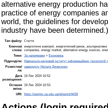
alternative energy production h
practice of energy companies an
world, the guidelines for develo
industry have been determined.
Тип файлу:
Стаття
Ключові
енергетичні компанії, енергетичний ринок, альтернативні
слова:
companies, energy market, alternative energy sources, energ
Теми:
За напрямами
>
Економіка
Підрозділи:
Навчально-науковий інститут інформаційних технологій т
Розмістив/
заввідділу Наталя Денисенко
ла:
Дата
19 Лис 2024 10:52
розміщення:
Остання
19 Лис 2024 10:53
зміна:
URI:
https://eprints.oa.edu.ua/id/eprint/9439
Actions (login required