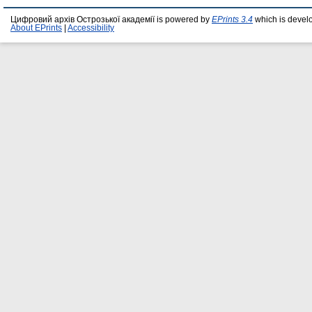
Цифровий архів Острозької академії is powered by
EPrints 3.4
which is devel
About EPrints
|
Accessibility