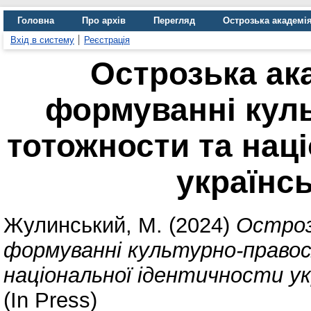
Головна
Про архів
Перегляд
Острозька академі
Вхід в систему
Реєстрація
Острозька ака
формуванні кул
тотожности та нац
українс
Жулинський, М.
(2024)
Острозь
формуванні культурно-право
національної ідентичности ук
(In Press)