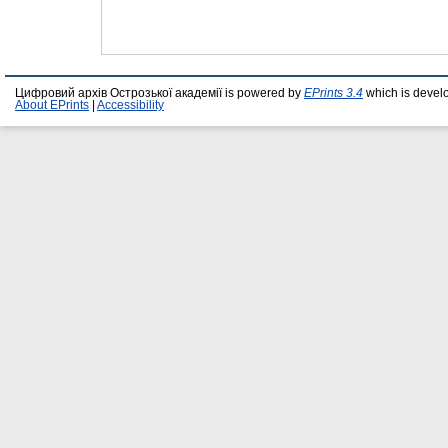
Цифровий архів Острозької академії is powered by
EPrints 3.4
which is devel
About EPrints
|
Accessibility