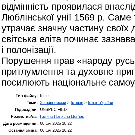
відмінність проявилася внасл
Люблінської унії 1569 р. Саме
утрачає значну частину своїх д
світська еліта починає зазнава
і полонізації.
Порушення прав «народу руськ
притлумлення та духовне приг
посилюють національне самоус
Тип файлу:
Інше
Теми:
За напрямами
>
Історія
>
Істрія України
Підрозділи:
UNSPECIFIED
Розмістив/ла:
Галина Петрівна Цеп'юк
Дата розміщення:
06 Січ 2025 18:22
Остання зміна:
06 Січ 2025 18:22