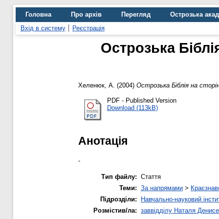
Головна
Про архів
Перегляд
Острозька ака
Вхід в систему
Реєстрація
Острозька Бiблi
Хеленюк, А.
(2004)
Острозька Бiблiя на сторiн
PDF - Published Version
Download (113kB)
Анотація
-
Тип файлу:
Стаття
Теми:
За напрямами
>
Краєзнав
Підрозділи:
Навчально-науковий інсти
Розмістив/ла:
заввідділу Наталя Денисе