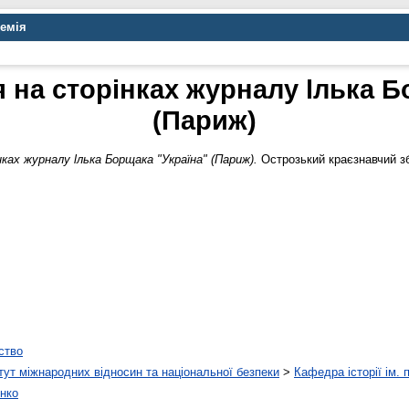
демія
я на сторiнках журналу lлька Б
(Париж)
ках журналу lлька Борщака "Україна" (Париж).
Острозький краєзнавчий збір
ство
тут міжнародних відносин та національної безпеки
>
Кафедра історії ім.
нко