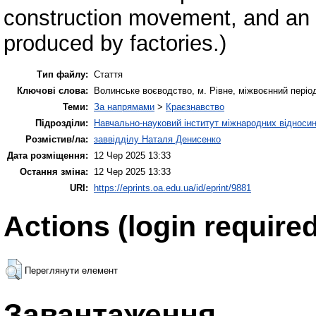
construction movement, and an 
produced by factories.)
Тип файлу:
Стаття
Ключові слова:
Волинське воєводство, м. Рівне, міжвоєнний період, 
Теми:
За напрямами
>
Краєзнавство
Підрозділи:
Навчально-науковий інститут міжнародних відносин
Розмістив/ла:
заввідділу Наталя Денисенко
Дата розміщення:
12 Чер 2025 13:33
Остання зміна:
12 Чер 2025 13:33
URI:
https://eprints.oa.edu.ua/id/eprint/9881
Actions (login required
Переглянути елемент
Завантаження