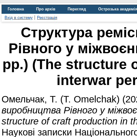
Головна
Про архів
Перегляд
Острозька академі
Вхід в систему
Реєстрація
Структура ремі
Рівного у міжвоєн
рр.) (The structure 
interwar pe
Омельчак, Т. (T. Omelchak)
(20
виробництва Рівного у міжвоє
structure of craft production in 
Наукові записки Національног