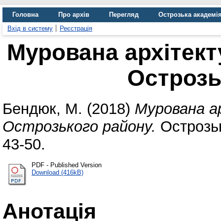
Головна
Про архів
Перегляд
Острозька академі
Вхід в систему
Реєстрація
Мурована архітекту
Острозь
Бендюк, М.
(2018)
Мурована а
Острозького району.
Острозьк
43-50.
PDF - Published Version
Download (416kB)
Анотація