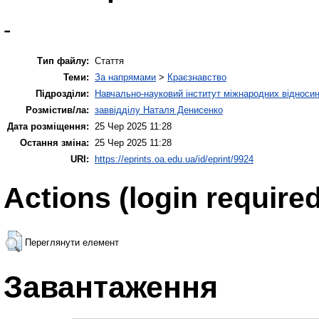
-
Тип файлу:
Стаття
Теми:
За напрямами
>
Краєзнавство
Підрозділи:
Навчально-науковий інститут міжнародних відносин
Розмістив/ла:
заввідділу Наталя Денисенко
Дата розміщення:
25 Чер 2025 11:28
Остання зміна:
25 Чер 2025 11:28
URI:
https://eprints.oa.edu.ua/id/eprint/9924
Actions (login required
Переглянути елемент
Завантаження