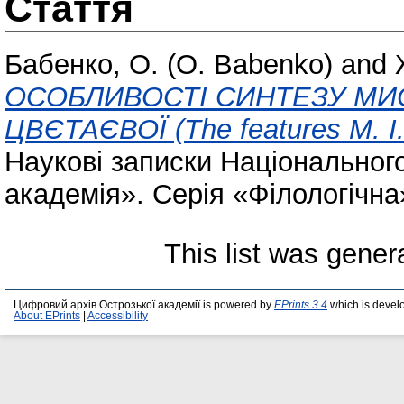
Стаття
Бабенко, О. (O. Babenko)
and
ОСОБЛИВОСТІ СИНТЕЗУ МИСТ
ЦВЄТАЄВОЇ (The features M. I. T
Наукові записки Національног
академія». Серія «Філологічна»
This list was gene
Цифровий архів Острозької академії is powered by
EPrints 3.4
which is devel
About EPrints
|
Accessibility