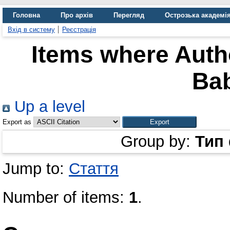
Головна
Про архів
Перегляд
Острозька академі
Вхід в систему
Реєстрація
Items where Autho
Ba
Up a level
Export as
Group by:
Тип
Jump to:
Стаття
Number of items:
1
.