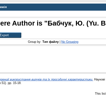
демія
ere Author is "
Бабчук, Ю. (Yu. 
Group by:
Тип файлу
|
No Grouping
еренції використання вигуків та їх просодичні характеристики.
Наукові 
51). pp. 15-18.
This li