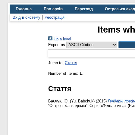
Головна
Про архів
Перегляд
Острозька ака
Вхід в систему
Реєстрація
Items wh
Up a level
Export as
Jump to:
Стаття
Number of items:
1
.
Стаття
Бабчук, Ю. (Yu. Babchuk)
(2015)
Гендерні преф
“Острозька академія”. Серія «Філологічна» (Вип.