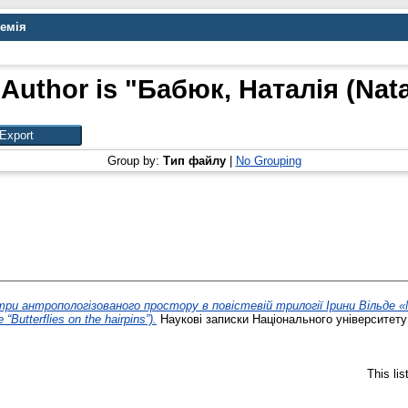
демія
Author is "
Бабюк, Наталія (Nata
Group by:
Тип файлу
|
No Grouping
ри антропологізованого простору в повістевій трилогії Ірини Вільде «
 “Butterflies on the hairpins”).
Наукові записки Національного університету
This li