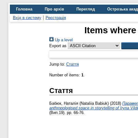
Головна
Про архів
Перегляд
Острозька ака
Вхід в систему
Реєстрація
Items where 
Up a level
Export as
Jump to:
Стаття
Number of items:
1
.
Стаття
Бабюк, Наталія (Nataliia Babiuk)
(2018)
Парамет
anthropologised space in storytelling of Iryna Vilde
(Вип.19). pp. 66-76.