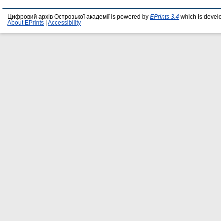
Цифровий архів Острозької академії is powered by
EPrints 3.4
which is devel
About EPrints
|
Accessibility