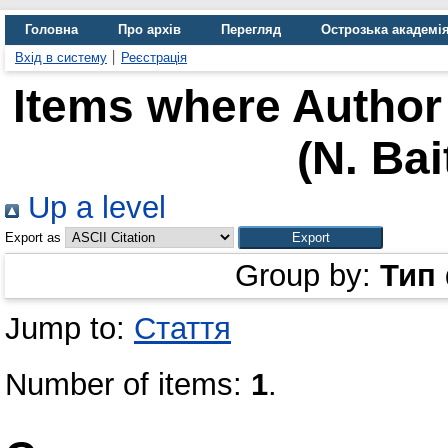
Головна
Про архів
Перегляд
Острозька академі
Вхід в систему
Реєстрація
Items where Author 
(N. Bai
Up a level
Export as
Group by:
Тип
Jump to:
Стаття
Number of items:
1
.