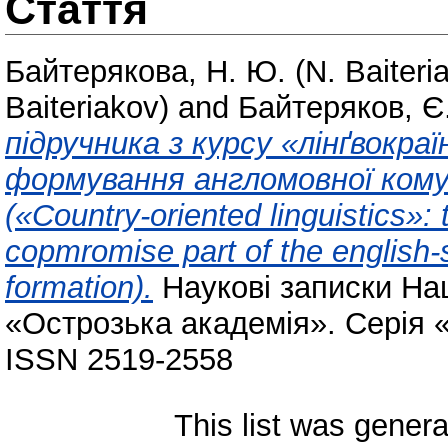
Стаття
Байтерякова, Н. Ю. (N. Baiteri
Baiteriakov)
and
Байтеряков, Є.
підручника з курсу «лінґвокра
формування англомовної ком
(«Country-oriented linguistics»:
copmromise part of the englis
formation).
Наукові записки Нац
«Острозька академія». Серія «Ф
ISSN 2519-2558
This list was gener