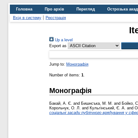
Головна
Про архів
Перегляд
Острозька ака
Вхід в систему
Реєстрація
It
Up a level
Export as
Jump to:
Монографія
Number of items:
1
.
Монографія
Бакай, А. Є.
and
Бишнсъка, М. М.
and
Бойко, С.
Корольчук, О. Л.
and
Кульгінський, Є. А.
and
О
соціальні засади публічного врядування у сфер