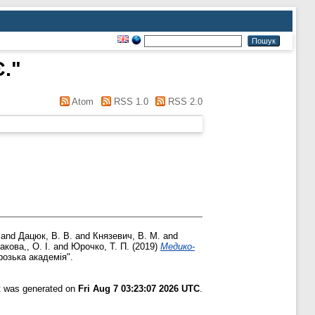
Є.
"
Atom
RSS 1.0
RSS 2.0
and
Дацюк, В. В.
and
Князевич, В. М.
and
акова,, O. І.
and
Юрочко, Т. П.
(2019)
Медико-
розька академія".
st was generated on
Fri Aug 7 03:23:07 2026 UTC
.