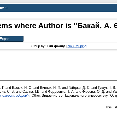
демія
ems where Author is "
Бакай, А. 
Group by:
Тип файлу
|
No Grouping
 Г.
and
Васюк, Н. О.
and
Винник, Н. П.
and
Гайдаш, Д. С.
and
Гущук, І. В.
сик, С. В.
and
Савіна, І.В.
and
Федоренко, Т. А.
and
Фірсова, О. Д.
and
Уш
і охорони здоров’я.
Other. Видавництво Національного університету "Ост
This li