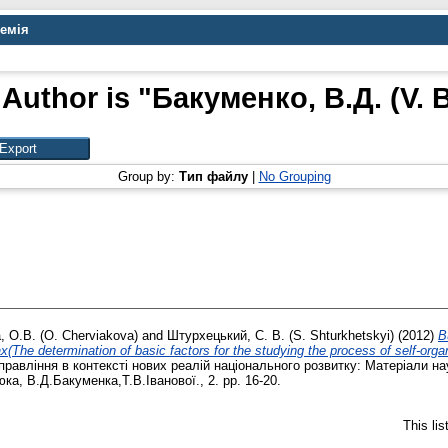
демія
Author is "
Бакуменко, В.Д. (V.
Group by:
Тип файлу
|
No Grouping
 О.В. (O. Cherviakova)
and
Штурхецький, С. В. (S. Shturkhetskyi)
(2012)
В
he determination of basic factors for the studying the process of self-organ
правління в контексті нових реалій національного розвитку: Матеріали н
ка, В.Д.Бакуменка,Т.В.Іванової., 2. pp. 16-20.
This li