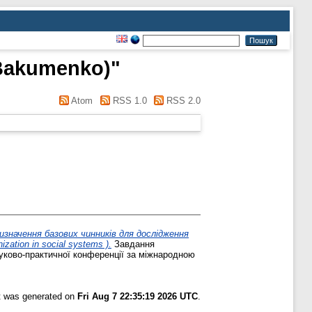
 Bakumenko)
"
Atom
RSS 1.0
RSS 2.0
изначення базових чинників для дослідження
ization in social systems ).
Завдання
ауково-практичної конференції за міжнародною
st was generated on
Fri Aug 7 22:35:19 2026 UTC
.