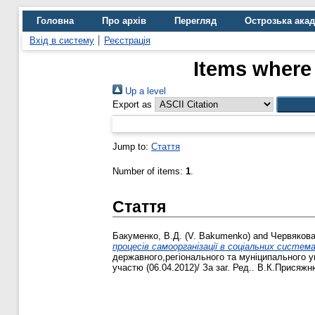
Головна
Про архів
Перегляд
Острозька ака
Вхід в систему
Реєстрація
Items where 
Up a level
Export as
Jump to:
Стаття
Number of items:
1
.
Стаття
Бакуменко, В.Д. (V. Bakumenko)
and
Червякова,
процесів самоорганізації в соціальних системах(T
державного,регіонального та муніципального у
участю (06.04.2012)/ За заг. Ред.. В.К.Присяжню