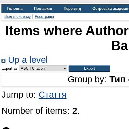
Головна
Про архів
Перегляд
Острозька академі
Вхід в систему
Реєстрація
Items where Author 
Ba
Up a level
Export as
Group by:
Тип
Jump to:
Стаття
Number of items:
2
.