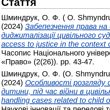
Стаття
Шминдрук, О. Ф. ( O. Shmyndr
(2024)
Забепезчення права на
диджиталізації цивільного судо
access to justice in the context o
Часопис Національного універ
«Право» (2(26)). pp. 43-47.
Шминдрук, О. Ф. (O. Shmyndru
(2024)
Особливості розгляду с
дитини, під час війни в цивіль
handling cases related to child o
Наукові інновації та передові т