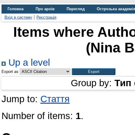
Головна
Про архів
Перегляд
Острозька академі
Вхід в систему
Реєстрація
Items where Author
(Nina B
Up a level
Export as
Group by:
Тип
Jump to:
Стаття
Number of items:
1
.