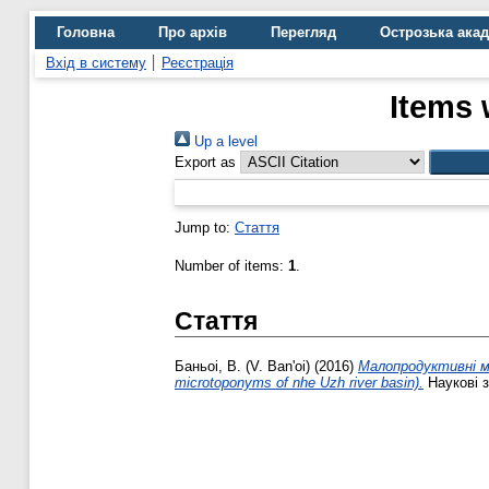
Головна
Про архів
Перегляд
Острозька ака
Вхід в систему
Реєстрація
Items 
Up a level
Export as
Jump to:
Стаття
Number of items:
1
.
Стаття
Баньоі, В. (V. Ban'oi)
(2016)
Малопродуктивні мод
microtoponyms of nhe Uzh river basin).
Наукові з