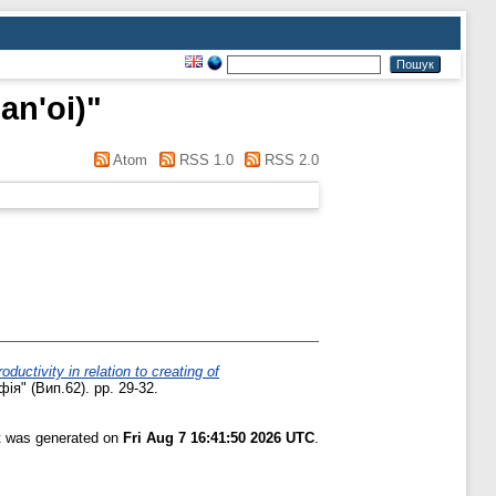
an'oi)
"
Atom
RSS 1.0
RSS 2.0
ivity in relation to creating of
я" (Вип.62). pp. 29-32.
st was generated on
Fri Aug 7 16:41:50 2026 UTC
.