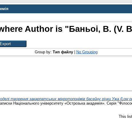
демія
where Author is "
Баньоі, В. (V. B
Group by:
Тип файлу
|
No Grouping
елі творення закарпатських мікротопонімів басейну річки Ужа (Low product
аписки Національного університету «Острозька академія». Серія "Філософі
This li