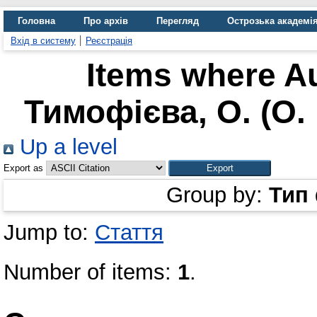
Головна
Про архів
Перегляд
Острозька академі
Вхід в систему
Реєстрація
Items where Au
Тимофієва, О. (О.
Up a level
Export as
Group by:
Тип
Jump to:
Стаття
Number of items:
1
.