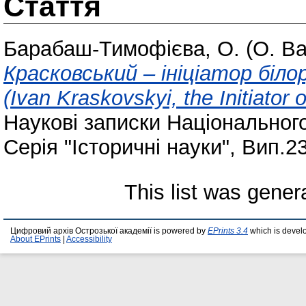
Стаття
Барабаш-Тимофієва, О. (О. Ba
Красковський – ініціатор біл
(Ivan Kraskovskyi, the Initiator 
Наукові записки Національного
Серія "Історичні науки", Вип.23
This list was gene
Цифровий архів Острозької академії is powered by
EPrints 3.4
which is devel
About EPrints
|
Accessibility