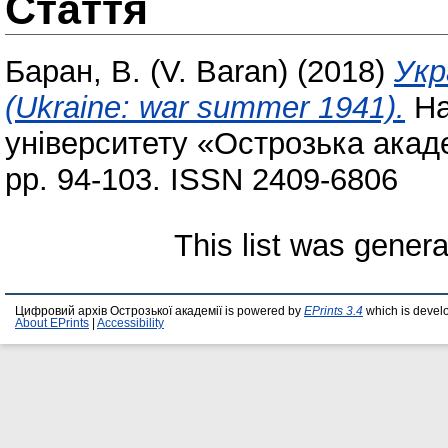
Стаття
Баран, В. (V. Baran)
(2018)
Укр
(Ukraine: war summer 1941).
На
університету «Острозька акаде
pp. 94-103. ISSN 2409-6806
This list was gener
Цифровий архів Острозької академії is powered by
EPrints 3.4
which is devel
About EPrints
|
Accessibility