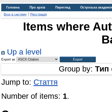
Головна
Про архів
Перегляд
Острозька академі
Вхід в систему
Реєстрація
Items where Aut
B
Up a level
Export as
Group by:
Тип
Jump to:
Стаття
Number of items:
1
.