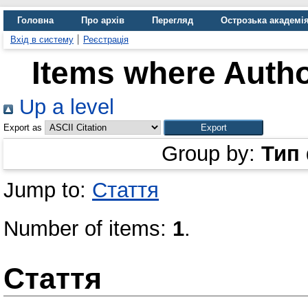
Головна
Про архів
Перегляд
Острозька академі
Вхід в систему
Реєстрація
Items where Autho
Up a level
Export as
Group by:
Тип
Jump to:
Стаття
Number of items:
1
.
Стаття