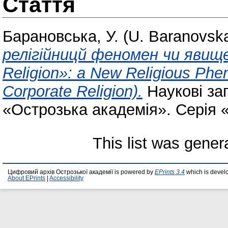
Стаття
Барановська, У. (U. Baranovsk
релігійницй феномен чи явище 
Religion»: a New Religious Phe
Corporate Religion).
Наукові за
«Острозька академія». Серія «
This list was gene
Цифровий архів Острозької академії is powered by
EPrints 3.4
which is devel
About EPrints
|
Accessibility