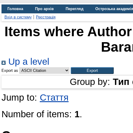
Головна
Про архів
Перегляд
Острозька академі
Вхід в систему
Реєстрація
Items where Author 
Bara
Up a level
Export as
Group by:
Тип
Jump to:
Стаття
Number of items:
1
.