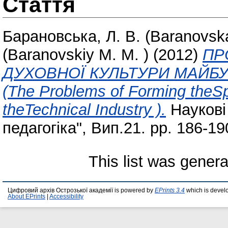
Стаття
Барановська, Л. В. (Baranovska
(Baranovskiy M. M. )
(2012)
ПР
ДУХОВНОЇ КУЛЬТУРИ МАЙБУТ
(The Problems of Forming theSpir
theTechnical Industry ).
Наукові 
педагогіка", Вип.21. pp. 186-19
This list was gener
Цифровий архів Острозької академії is powered by
EPrints 3.4
which is devel
About EPrints
|
Accessibility