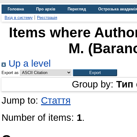
Головна
Про архів
Перегляд
Острозька академі
Вхід в систему
Реєстрація
Items where Author
М. (Barano
Up a level
Export as
Group by:
Тип
Jump to:
Стаття
Number of items:
1
.