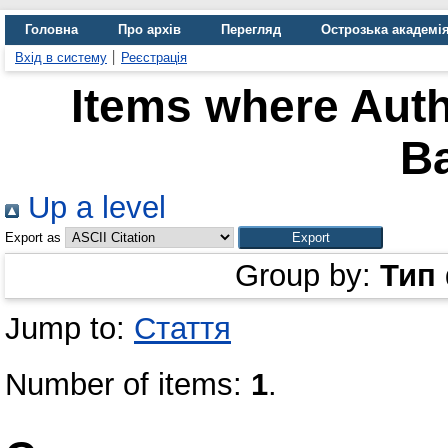
Головна
Про архів
Перегляд
Острозька академі
Вхід в систему
Реєстрація
Items where Auth
Ba
Up a level
Export as
Group by:
Тип
Jump to:
Стаття
Number of items:
1
.