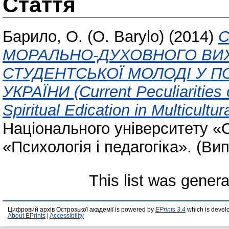
Стаття
Барило, О. (O. Barylo)
(2014)
С
МОРАЛЬНО-ДУХОВНОГО ВИХ
СТУДЕНТСЬКОЇ МОЛОДІ У П
УКРАЇНИ (Current Peculiarities 
Spiritual Edication in Multicultu
Національного університету «
«Психологія і педагогіка». (Вип
This list was gener
Цифровий архів Острозької академії is powered by
EPrints 3.4
which is devel
About EPrints
|
Accessibility