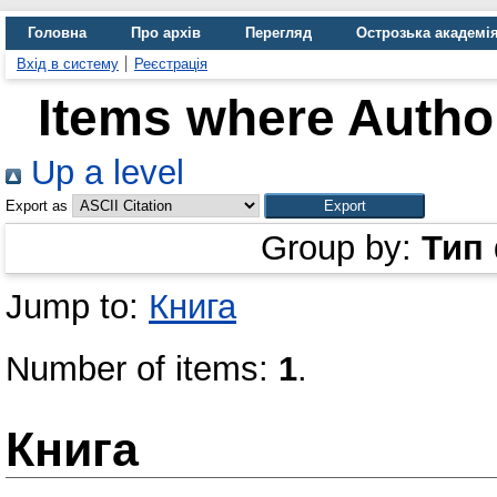
Головна
Про архів
Перегляд
Острозька академі
Вхід в систему
Реєстрація
Items where Author
Up a level
Export as
Group by:
Тип
Jump to:
Книга
Number of items:
1
.
Книга