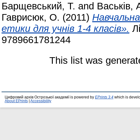
Барщевський, Т.
and
Васьків, 
Гаврисюк, О.
(2011)
Навчальна
етики для учнів 1-4 класів».
Лі
9789661781244
This list was genera
Цифровий архів Острозької академії is powered by
EPrints 3.4
which is devel
About EPrints
|
Accessibility