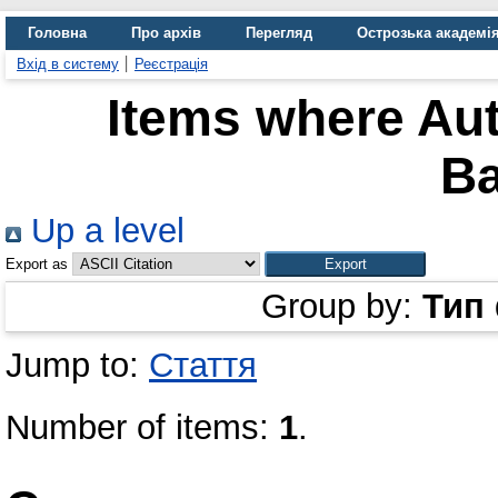
Головна
Про архів
Перегляд
Острозька академі
Вхід в систему
Реєстрація
Items where Aut
Ba
Up a level
Export as
Group by:
Тип
Jump to:
Стаття
Number of items:
1
.