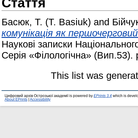
Стаття
Басюк, Т. (T. Basiuk)
and
Бійчук
комунікація як першочерговий
Наукові записки Національного
Серія «Філологічна» (Вип.53). 
This list was gener
Цифровий архів Острозької академії is powered by
EPrints 3.4
which is devel
About EPrints
|
Accessibility