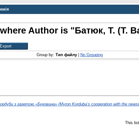
демія
 where Author is "
Батюк, Т. (Т. B
Group by:
Тип файлу
|
No Grouping
рдуби з газетою «Буковина» (Myron Korduba’s cooperation with the newsp
This li