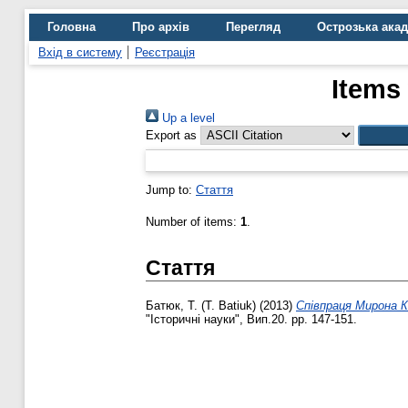
Головна
Про архів
Перегляд
Острозька ака
Вхід в систему
Реєстрація
Items
Up a level
Export as
Jump to:
Стаття
Number of items:
1
.
Стаття
Батюк, Т. (Т. Batiuk)
(2013)
Співпраця Мирона Ко
"Історичні науки", Вип.20. pp. 147-151.