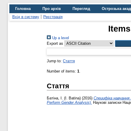
Головна
Про архів
Перегляд
Острозька ака
Вхід в систему
Реєстрація
Items
Up a level
Export as
Jump to:
Стаття
Number of items:
1
.
Стаття
Батіна, І. (I. Batina)
(2016)
Cпецифіка навчання 
Perform Gender Analysis).
Наукові записки Націо