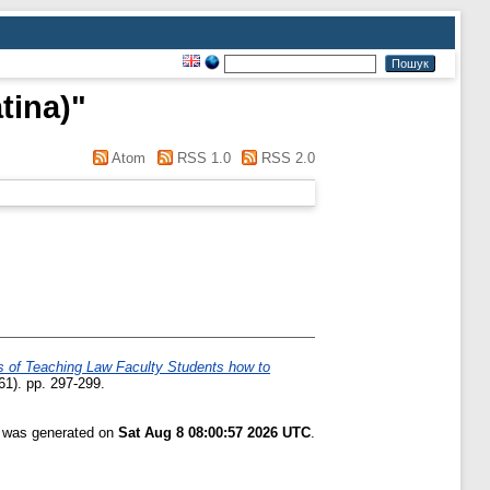
atina)
"
Atom
RSS 1.0
RSS 2.0
of Teaching Law Faculty Students how to
1). pp. 297-299.
t was generated on
Sat Aug 8 08:00:57 2026 UTC
.