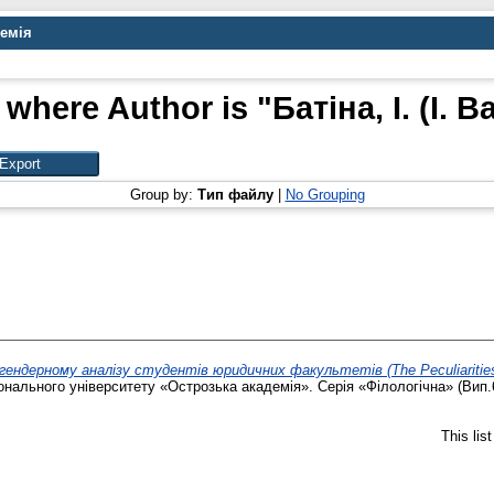
демія
 where Author is "
Батіна, І. (I. B
Group by:
Тип файлу
|
No Grouping
гендерному аналізу студентів юридичних факультетів (The Peculiarities 
нального університету «Острозька академія». Серія «Філологічна» (Вип.6
This lis