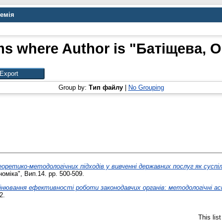
демія
ms where Author is "
Батіщева, О
Group by:
Тип файлу
|
No Grouping
ретико-методологічних підходів у вивченні державних послуг як суспіл
оміка", Вип.14. pp. 500-509.
інювання ефективності роботи законодавчих органів: методологічні ас
2.
This lis