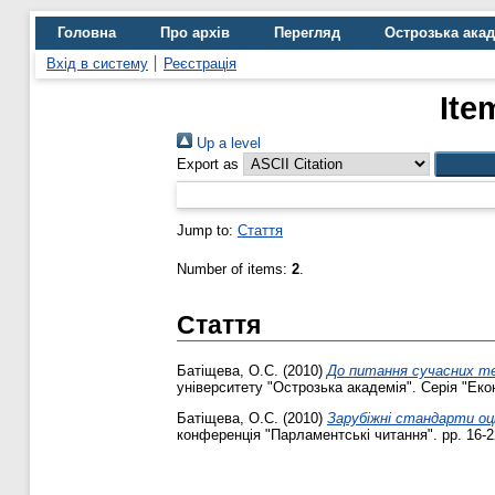
Головна
Про архів
Перегляд
Острозька ака
Вхід в систему
Реєстрація
Ite
Up a level
Export as
Jump to:
Стаття
Number of items:
2
.
Стаття
Батіщева, О.С.
(2010)
До питання сучасних тео
університету "Острозька академія". Серія "Екон
Батіщева, О.С.
(2010)
Зарубіжні стандарти оц
конференція "Парламентські читання". pp. 16-2