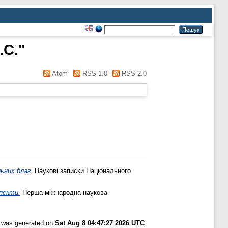
.С.
"
Atom
RSS 1.0
RSS 2.0
ьних благ.
Наукові записки Національного
пекти.
Перша міжнародна наукова
t was generated on
Sat Aug 8 04:47:27 2026 UTC
.