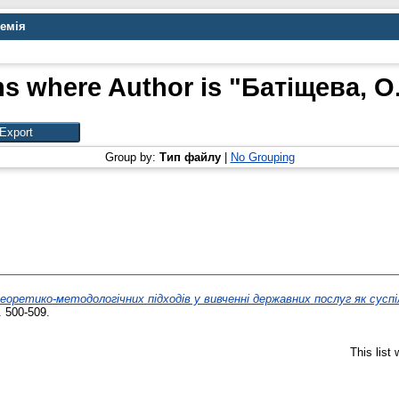
демія
ms where Author is "
Батіщева, О.
Group by:
Тип файлу
|
No Grouping
оретико-методологічних підходів у вивченні державних послуг як суспі
. 500-509.
This list