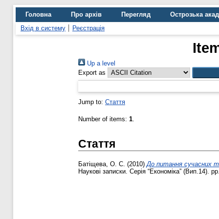
Головна
Про архів
Перегляд
Острозька ака
Вхід в систему
Реєстрація
Ite
Up a level
Export as
Jump to:
Стаття
Number of items:
1
.
Стаття
Батіщева, О. С.
(2010)
До питання сучасних те
Наукові записки. Серія “Економіка” (Вип.14). pp