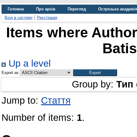
Головна
Про архів
Перегляд
Острозька академі
Вхід в систему
Реєстрація
Items where Author 
Bati
Up a level
Export as
Group by:
Тип
Jump to:
Стаття
Number of items:
1
.