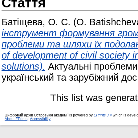
Стаття
Батіщева, О. С. (O. Batishchev
інструмент формування грома
проблеми та шляхи їх подоланн
of development of civil society 
solutions).
Актуальні проблеми 
український та зарубіжний досв
This list was genera
Цифровий архів Острозької академії is powered by
EPrints 3.4
which is devel
About EPrints
|
Accessibility