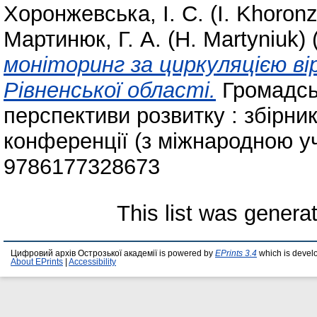
Хоронжевська, І. С. (I. Khoron
Мартинюк, Г. А. (H. Martyniuk)
моніторинг за циркуляцією в
Рівненської області.
Громадськ
перспективи розвитку : збірник
конференції (з міжнародною уч
9786177328673
This list was gener
Цифровий архів Острозької академії is powered by
EPrints 3.4
which is devel
About EPrints
|
Accessibility