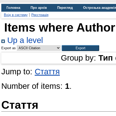
Головна
Про архів
Перегляд
Острозька академі
Вхід в систему
Реєстрація
Items where Author 
Up a level
Export as
Group by:
Тип
Jump to:
Стаття
Number of items:
1
.
Стаття